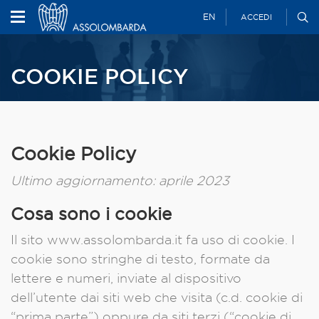
EN
ACCEDI
COOKIE POLICY
Cookie Policy
Ultimo aggiornamento: aprile 2023
Cosa sono i cookie
Il sito www.assolombarda.it fa uso di cookie. I
cookie sono stringhe di testo, formate da
lettere e numeri, inviate al dispositivo
dell’utente dai siti web che visita (c.d. cookie di
“prima parte”) oppure da siti terzi (“cookie di