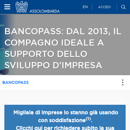
EN
ACCEDI
BANCOPASS: DAL 2013, IL
COMPAGNO IDEALE A
SUPPORTO DELLO
SVILUPPO D’IMPRESA
BANCOPASS
Migliaia di imprese lo stanno già usando
(1)
con soddisfazione
.
C
licchi qui per richiedere subito la sua