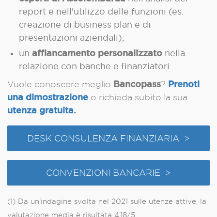
report e nell'utilizzo delle funzioni (es.
creazione di business plan e di
presentazioni aziendali);
affiancamento personalizzato
un
nella
relazione con banche e finanziatori.
Bancopass
Prenoti
Vuole conoscere meglio
?
una dimostrazione
o richieda subito la sua
utenza gratuita
.
DESK CONSULENZA FINANZIARIA >
CONVENZIONI BANCARIE >
(1) Da un’indagine svolta nel 2021 sulle utenze attive, la
valutazione media è risultata 4,18/5.